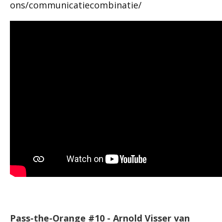
ons/communicatiecombinatie/
Pass-the-Orange #10 - Arnold Visser van