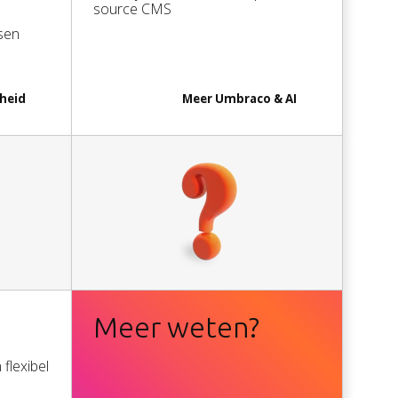
source CMS
sen
Privacy policy
heid
Meer
Umbraco & AI
Meer weten?
flexibel