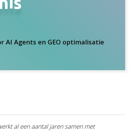
nis
r AI Agents en GEO optimalisatie
werkt al een aantal jaren samen met