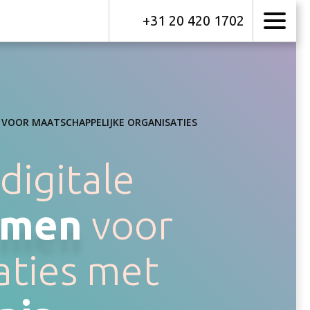
+31 20 420 1702
T VOOR MAATSCHAPPELIJKE ORGANISATIES
digitale
rmen
voor
aties met