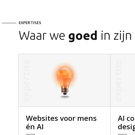
EXPERTISES
Volg ons
Waar we
goed
in zijn
LinkedIn
expertise
expertise
Facebook
Instagram
Bluesky
Websites voor mens
AI c
én AI
desi