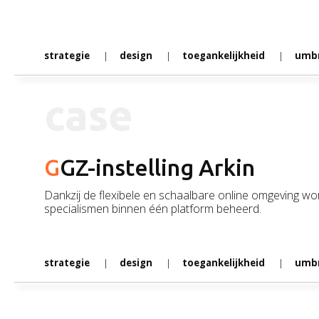
strategie
design
toegankelijkheid
umbr
Contact
case
Basic Orange bv
Sint Nicolaasstraat 9
GGZ-instelling Arkin
1012 NJ Amsterdam
Dankzij de flexibele en schaalbare online omgeving wo
specialismen binnen één platform beheerd.
+31 20 420 17 02
info@basicorange.nl
strategie
design
toegankelijkheid
umbr