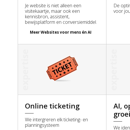
Je website is niet alleen een
De opti
visitekaartje, maar ook een
voor jo
2026 Basic Orange
kennisbron, assistent,
bewijsplatform en conversiemiddel.
Meer
Websites voor mens én AI
expertise
expertise
Online ticketing
AI, o
groe
We intergreren elk ticketing- en
planningsysteem
We iden