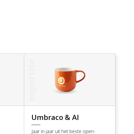
f
expertise
nieuwsbrief
*geen zorgen, wij versturen geen spam
Umbraco & AI
Jaar in jaar uit het beste open-