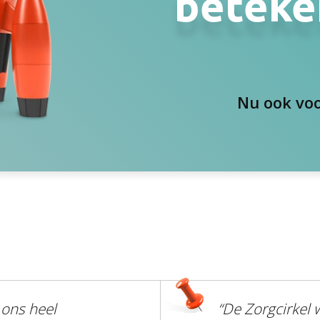
beteke
Nu ook voo
 ons heel
“De Zorgcirkel 