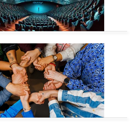
erce platformen, b-2-b bedrijven
tivals, cultuur-educatie
nstellingen, zorg-organisaties