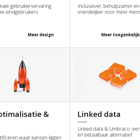
male gebruikerservaring
Inclusiever, behulpzamer en
uw eindgebruikers
vriendelijker voor meer men
Algemene voorwaarden
Meer
design
Meer
toegankelijk
expertise
ptimalisatie &
Linked data
i
Linked data & Umbraco: een 
en betaalbaar alternatief
tificeren waar kansen liggen