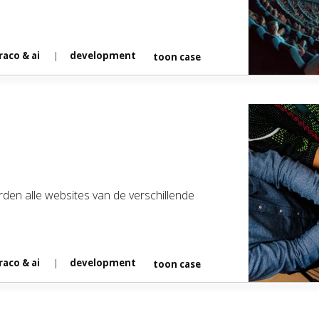
aco & ai
development
toon case
Quicklinks
Expertises
Umbraco & AI
Corporates, e-comm
rden alle websites van de verschillende
Musea, theaters, fes
Ziekenhuizen, GGZ i
Cases
aco & ai
development
toon case
Kennistips