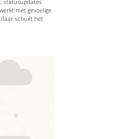
, statusupdates
 werkt met gevoelige
daar schuilt het
erce platformen, b-2-b bedrijven
tivals, cultuur-educatie
nstellingen, zorg-organisaties