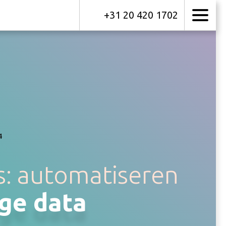
+31 20 420 1702
4
: automatiseren
ige data