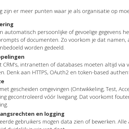
g zijn er meer punten waar je als organisatie op moe
ering
n automatisch persoonlijke of gevoelige gegevens 
 prompts of documenten. Zo voorkom je dat namen, 
onbedoeld worden gedeeld.
ppelingen
 CRM’s, intranetten of databases moeten altijd via 
en. Denk aan HTTPS, OAuth2 en token-based authenti
ze
met gescheiden omgevingen (Ontwikkeling, Test, Acce
ging gecontroleerd vóór livegang. Dat voorkomt foute
ng.
angsrechten en logging
seerde gebruikers mogen data zien of bewerken. Alle