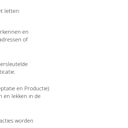
t letten:
herkennen en
adressen of
versleutelde
catie.
ptatie en Productie)
n en lekken in de
 acties worden