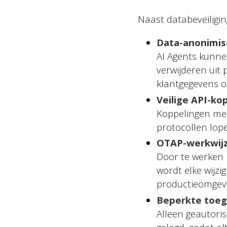
Naast databeveiligin
Data-anonimis
AI Agents kunne
verwijderen uit
klantgegevens 
Veilige API-ko
Koppelingen met
protocollen lop
OTAP-werkwij
Door te werken 
wordt elke wijzi
productieomgevi
Beperkte toeg
Alleen geautori