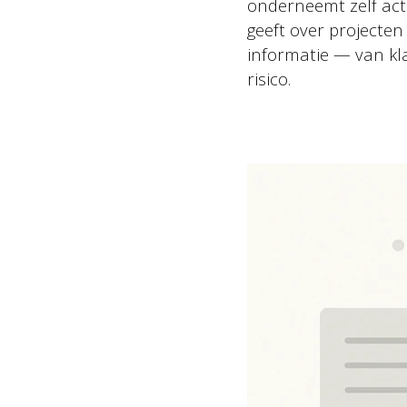
onderneemt zelf act
geeft over projecten
informatie — van kla
risico.
Contact
Basic Orange bv
Sint Nicolaasstraat 9
1012 NJ Amsterdam
+31 20 420 17 02
info@basicorange.nl