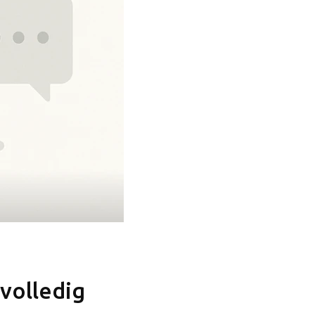
f
nieuwsbrief
*geen zorgen, wij versturen geen spam
volledig