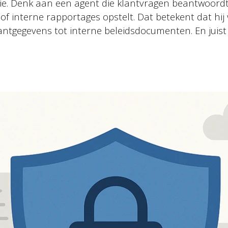
ie. Denk aan een agent die klantvragen beantwoordt
 of interne rapportages opstelt. Dat betekent dat hij
ntgegevens tot interne beleidsdocumenten. En juist 
Quicklinks
Expertises
Umbraco & AI
Corporates, e-comm
Musea, theaters, fes
Ziekenhuizen, GGZ i
Cases
Kennistips