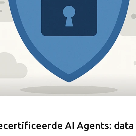
Nieuwsbrie
Stay tuned!
Schrijf je in voor onze 
certificeerde AI Agents: data 