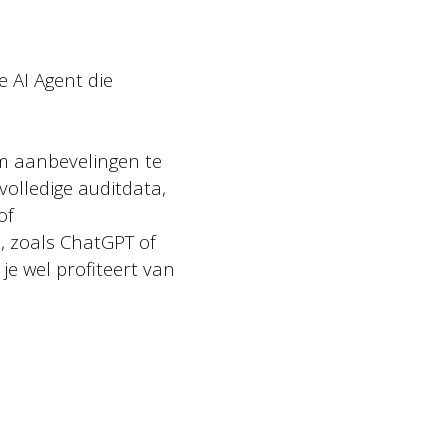
Privacy policy
e AI Agent die
 om aanbevelingen te
volledige auditdata,
of
, zoals ChatGPT of
 je wel profiteert van