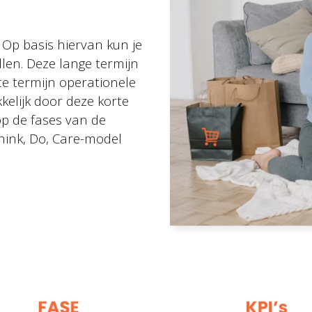
 Op basis hiervan kun je
llen. Deze lange termijn
Quicklinks
te termijn operationele
kkelijk door deze korte
op de fases van de
hink, Do, Care-model
Expertises
Umbraco & AI
Corporates, e-comm
Musea, theaters, fes
Ziekenhuizen, GGZ i
Cases
Kennistips