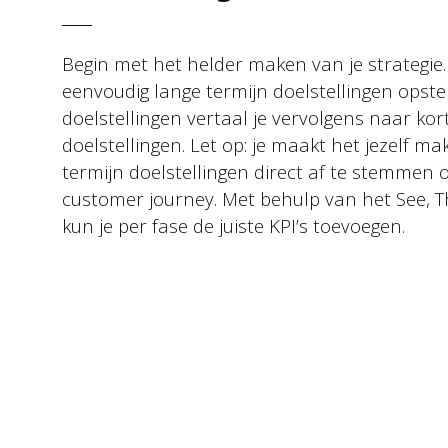
Begin met het helder maken van je strategie.
eenvoudig lange termijn doelstellingen opste
Contact
doelstellingen vertaal je vervolgens naar kor
doelstellingen. Let op: je maakt het jezelf ma
termijn doelstellingen direct af te stemmen 
customer journey. Met behulp van het See, T
Basic Orange bv
kun je per fase de juiste KPI’s toevoegen.
Sint Nicolaasstraat 9
1012 NJ Amsterdam
+31 20 420 17 02
info@basicorange.nl