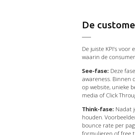
2026 Basic Orange
De custome
De juiste KPI’s voor
waarin de consument
See-fase:
Deze fas
awareness. Binnen de
op website, unieke b
media of Click Throu
Think-fase:
Nadat je
houden. Voorbeelden
bounce rate per pag
formulieren of free 