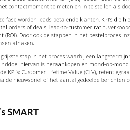
t contactmoment te meten en in te stellen als doel
 fase worden leads betalende klanten. KPI’s die hier
tal orders of deals, lead-to-customer ratio, verkoo
 (ROI). Door ook de stappen in het bestelproces inz
nsen afhaken.
rijkste stap in het proces waarbij een langetermijnr
 einddoel hiervan is heraankopen en mond-op-mond
de KPI’s: Customer Lifetime Value (CLV), retentiegr
 de nieuwsbrief of het aantal gedeelde berichten o
I’s SMART