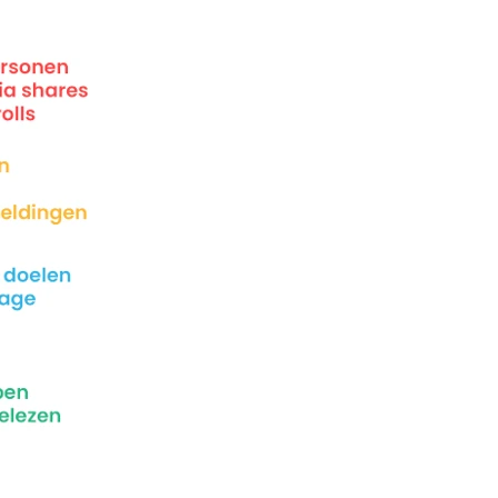
f
nieuwsbrief
*geen zorgen, wij versturen geen spam