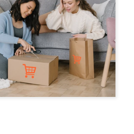
erce platformen, b-2-b bedrijven
tivals, cultuur-educatie
nstellingen, zorg-organisaties