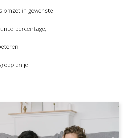
rs omzet in gewenste
bounce-percentage,
beteren.
groep en je