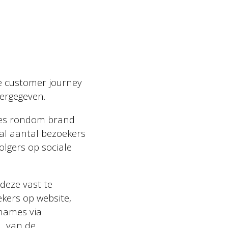
Privacy policy
de customer journey
eergegeven.
les rondom brand
aal aantal bezoekers
olgers op sociale
 deze vast te
kers op website,
pnames via
RL van de