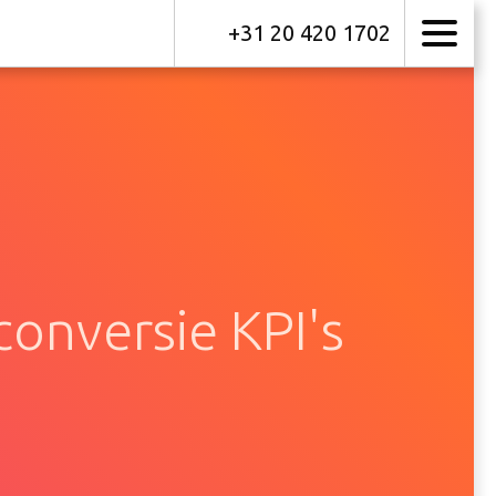
+31 20 420 1702
onversie KPI's