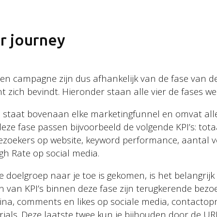
Algemene voorwaarden
r journey
 een campagne zijn dus afhankelijk van de fase van 
 zich bevindt. Hieronder staan alle vier de fases w
e staat bovenaan elke marketingfunnel en omvat al
ze fase passen bijvoorbeeld de volgende KPI’s: tot
ezoekers op website, keyword performance, aantal v
gh Rate op social media.
 doelgroep naar je toe is gekomen, is het belangrijk
 van KPI’s binnen deze fase zijn terugkerende bezoe
ina, comments en likes op sociale media, contacto
trials. Deze laatste twee kun je bijhouden door de U