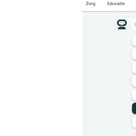
Contact
Basic Orange bv
Sint Nicolaasstraat 9
1012 NJ Amsterdam
+31 20 420 17 02
info@basicorange.nl