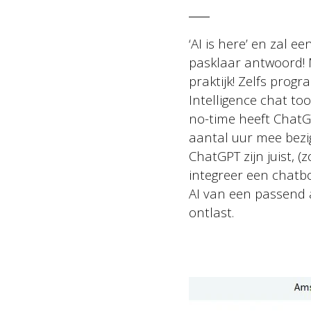
‘AI is here’ en zal e
pasklaar antwoord! M
praktijk! Zelfs prog
Intelligence chat to
no-time heeft ChatG
aantal uur mee bezig
ChatGPT zijn juist, (
integreer een chatb
AI van een passend 
ontlast.