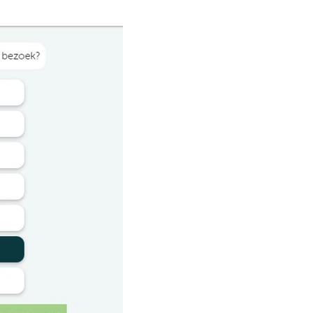
erce platformen, b-2-b bedrijven
tivals, cultuur-educatie
nstellingen, zorg-organisaties