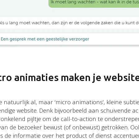
Nieuwsbrie
Stay tuned!
Schrijf je in voor onze 
cro animaties maken je websit
natuurlijk al, maar ‘micro animations’, kleine subti
endige website. Denk bijvoorbeeld aan schuivende a
onkelend pijltje om de call-to-action te onderstrep
an de bezoeker bewust (of onbewust) getrokken. O
 de informatie over het product of dienst accentue