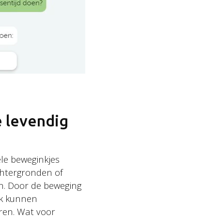
f
nieuwsbrief
e levendig
ele beweginkjes
*geen zorgen, wij versturen geen spam
chtergronden of
en. Door de beweging
ok kunnen
ren. Wat voor