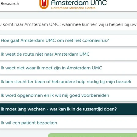
Quicklinks
Expertises
Umbraco & AI
Corporates, e-comm
Musea, theaters, fes
Ziekenhuizen, GGZ i
Cases
Kennistips