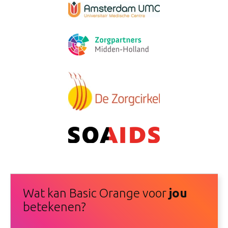
Wat kan Basic Orange voor
jou
betekenen?