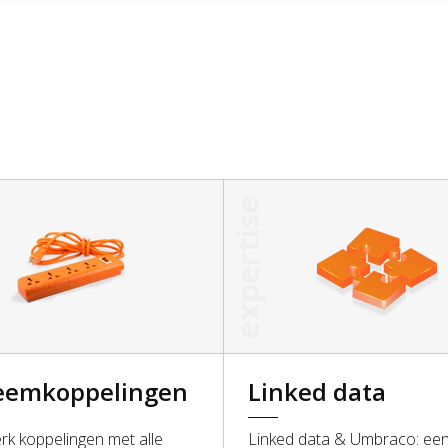
expertise
eemkoppelingen
Linked data
k koppelingen met alle
Linked data & Umbraco: een 