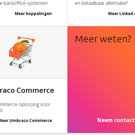
ke backoffice-systemen
en betaalbaar alternatief
Meer
koppelingen
Meer
Linked 
Quicklinks
Meer weten?
Expertises
Umbraco & AI
Corporates, e-comm
raco Commerce
Musea, theaters, fes
Ziekenhuizen, GGZ i
mmerce oplossing voor
Cases
o
Kennistips
Neem contact
Meer
Umbraco Commerce