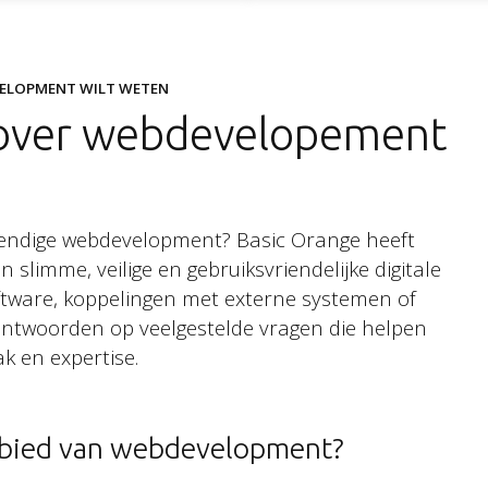
VELOPMENT WILT WETEN
Nieuwsbrie
 over webdevelopement
Stay tuned!
Schrijf je in voor onze 
endige webdevelopment? Basic Orange heeft
 slimme, veilige en gebruiksvriendelijke digitale
tware, koppelingen met externe systemen of
 antwoorden op veelgestelde vragen die helpen
k en expertise.
ebied van webdevelopment?