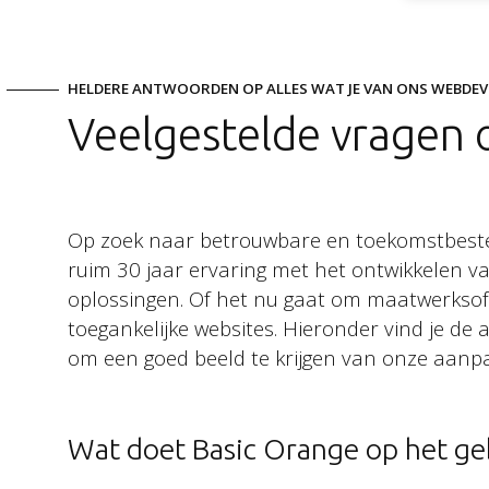
HELDERE ANTWOORDEN OP ALLES WAT JE VAN ONS WEBDE
Volg ons
Veelgestelde vragen
LinkedIn
Facebook
Op zoek naar betrouwbare en toekomstbest
ruim 30 jaar ervaring met het ontwikkelen van
Instagram
oplossingen. Of het nu gaat om maatwerksof
Bluesky
toegankelijke websites. Hieronder vind je de
om een goed beeld te krijgen van onze aanpa
Wat doet Basic Orange op het g