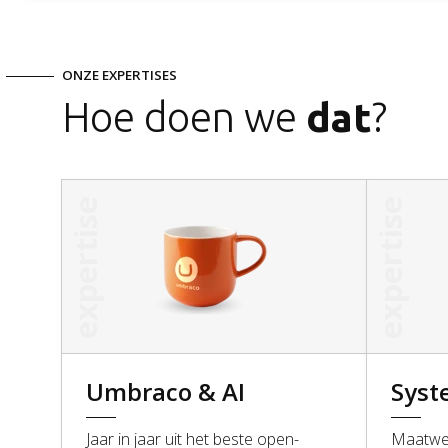
ONZE EXPERTISES
Hoe doen we
dat
?
expertise
expertise
Umbraco & AI
Syst
Jaar in jaar uit het beste open-
Maatwer