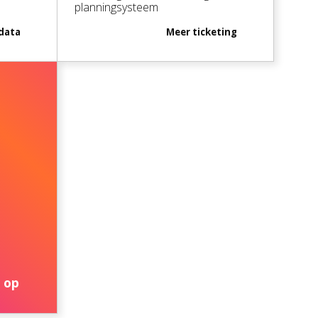
planningsysteem
data
Meer
ticketing
erce platformen, b-2-b bedrijven
tivals, cultuur-educatie
nstellingen, zorg-organisaties
 op