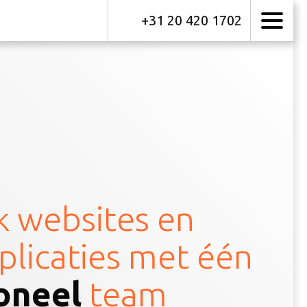
+31 20 420 1702
 websites en
plicaties met één
oneel
team