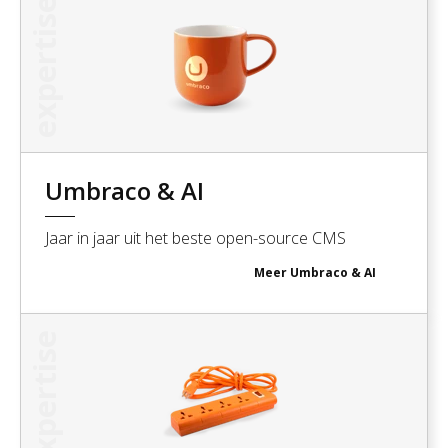
expertise
Umbraco & AI
Jaar in jaar uit het beste open-source CMS
Meer
Umbraco & AI
expertise