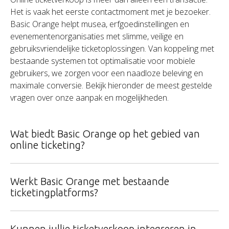
Het is vaak het eerste contactmoment met je bezoeker.
Basic Orange helpt musea, erfgoedinstellingen en
evenementenorganisaties met slimme, veilige en
gebruiksvriendelijke ticketoplossingen. Van koppeling met
bestaande systemen tot optimalisatie voor mobiele
gebruikers, we zorgen voor een naadloze beleving en
maximale conversie. Bekijk hieronder de meest gestelde
vragen over onze aanpak en mogelijkheden.
Wat biedt Basic Orange op het gebied van
online ticketing?
Wij integreren online ticketmodules binnen je website, met
Werkt Basic Orange met bestaande
een focus op gebruiksvriendelijkheid, conversie en
ticketingplatforms?
koppelingen met backoffice- of CRM-systemen.
Ja, we koppelen met alle bestaande ticketingsystemen,
Kunnen jullie ticketverkoop integreren in