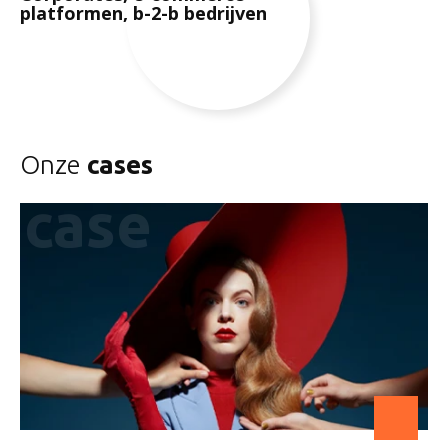
platformen, b-2-b bedrijven
Onze
cases
case